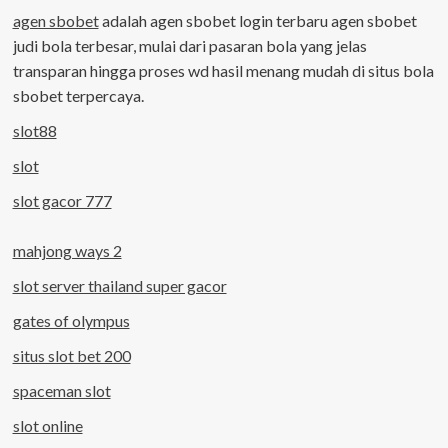
agen sbobet
adalah agen sbobet login terbaru agen sbobet
judi bola terbesar, mulai dari pasaran bola yang jelas
transparan hingga proses wd hasil menang mudah di situs bola
sbobet terpercaya.
slot88
slot
slot gacor 777
mahjong ways 2
slot server thailand super gacor
gates of olympus
situs slot bet 200
spaceman slot
slot online