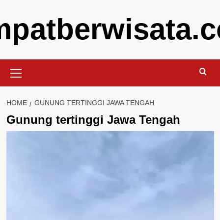
Skip
mpatberwisata.
to
content
Primary
Menu
HOME
GUNUNG TERTINGGI JAWA TENGAH
Gunung tertinggi Jawa Tengah