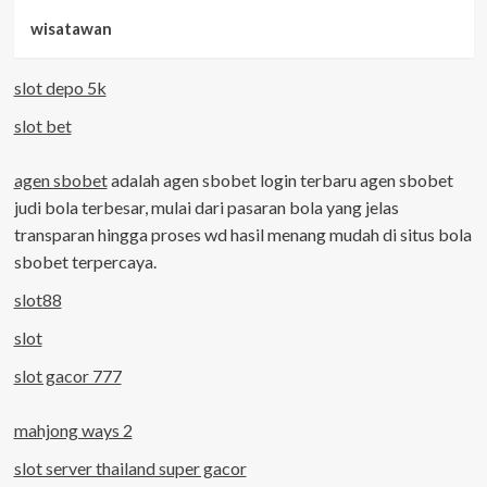
wisatawan
slot depo 5k
slot bet
agen sbobet
adalah agen sbobet login terbaru agen sbobet
judi bola terbesar, mulai dari pasaran bola yang jelas
transparan hingga proses wd hasil menang mudah di situs bola
sbobet terpercaya.
slot88
slot
slot gacor 777
mahjong ways 2
slot server thailand super gacor