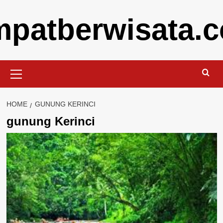
Skip
mpatberwisata.
to
content
Primary
Menu
HOME
GUNUNG KERINCI
gunung Kerinci