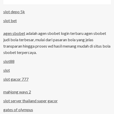
slot depo 5k
slot bet
agen sbobet
adalah agen sbobet login terbaru agen sbobet
judi bola terbesar, mulai dari pasaran bola yang jelas
transparan hingga proses wd hasil menang mudah di situs bola
sbobet terpercaya.
slot88
slot
slot gacor 777
mahjong ways 2
slot server thailand super gacor
gates of olympus