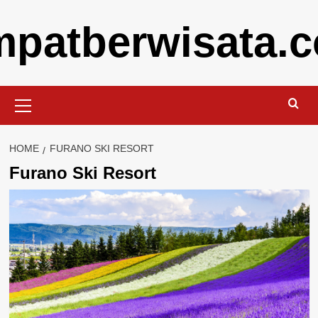
Skip
mpatberwisata.
to
content
Primary
Menu
HOME
FURANO SKI RESORT
Furano Ski Resort