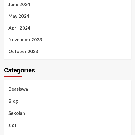
June 2024
May 2024
April 2024
November 2023
October 2023
Categories
Beasiswa
Blog
Sekolah
slot