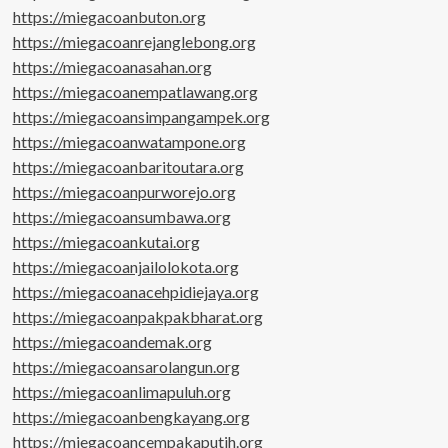
https://miegacoanbuton.org
https://miegacoanrejanglebong.org
https://miegacoanasahan.org
https://miegacoanempatlawang.org
https://miegacoansimpangampek.org
https://miegacoanwatampone.org
https://miegacoanbaritoutara.org
https://miegacoanpurworejo.org
https://miegacoansumbawa.org
https://miegacoankutai.org
https://miegacoanjailolokota.org
https://miegacoanacehpidiejaya.org
https://miegacoanpakpakbharat.org
https://miegacoandemak.org
https://miegacoansarolangun.org
https://miegacoanlimapuluh.org
https://miegacoanbengkayang.org
https://miegacoancempakaputih.org