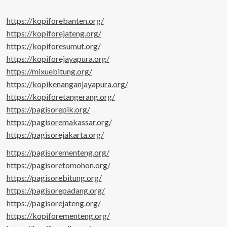
https://kopiforebanten.org/
https://kopiforejateng.org/
https://kopiforesumut.org/
https://kopiforejayapura.org/
https://mixuebitung.org/
https://kopikenanganjayapura.org/
https://kopiforetangerang.org/
https://pagisorepik.org/
https://pagisoremakassar.org/
https://pagisorejakarta.org/
https://pagisorementeng.org/
https://pagisoretomohon.org/
https://pagisorebitung.org/
https://pagisorepadang.org/
https://pagisorejateng.org/
https://kopiforementeng.org/