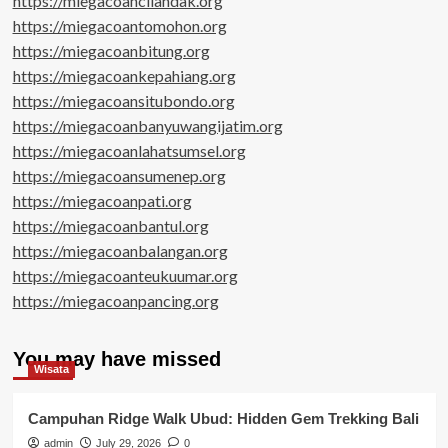
https://miegacoancilandak.org
https://miegacoantomohon.org
https://miegacoanbitung.org
https://miegacoankepahiang.org
https://miegacoansitubondo.org
https://miegacoanbanyuwangijatim.org
https://miegacoanlahatsumsel.org
https://miegacoansumenep.org
https://miegacoanpati.org
https://miegacoanbantul.org
https://miegacoanbalangan.org
https://miegacoanteukuumar.org
https://miegacoanpancing.org
You may have missed
Wisata
Campuhan Ridge Walk Ubud: Hidden Gem Trekking Bali
admin
July 29, 2026
0