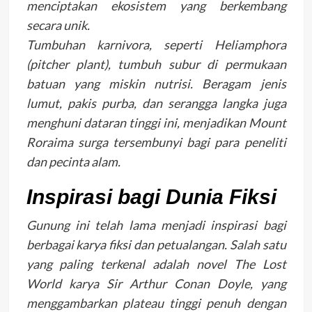
menciptakan ekosistem yang berkembang
secara unik.
Tumbuhan karnivora, seperti Heliamphora
(pitcher plant), tumbuh subur di permukaan
batuan yang miskin nutrisi. Beragam jenis
lumut, pakis purba, dan serangga langka juga
menghuni dataran tinggi ini, menjadikan Mount
Roraima surga tersembunyi bagi para peneliti
dan pecinta alam.
Inspirasi bagi Dunia Fiksi
Gunung ini telah lama menjadi inspirasi bagi
berbagai karya fiksi dan petualangan. Salah satu
yang paling terkenal adalah novel
The Lost
World
karya Sir Arthur Conan Doyle, yang
menggambarkan plateau tinggi penuh dengan