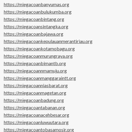
https://miegacoanbanyumas.org
https://miegacoanbulukumba.org
https://miegacoanbintang.org
https://miegacoansintangka.org
https://miegacoanbajawa.org
https://miegacoankepulauanmerantiriau.org
https://miegacoankotamobagu.org
https://miegacoanmurungraya.org
https://miegacoanbimantb.org
https://miegacoannmamuju.org
https://miegacoanmanggaraintt.org
https://miegacoanniasbarat.org
https://miegacoanmagetan.org
https://miegacoanbadung.org
https://miegacoantabanan.org
https://miegacoanacehbesar.org
https://miegacoanluwuutara.org
https://miegacoantobasamosir.org