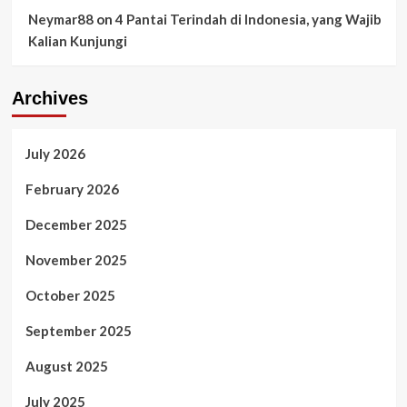
Neymar88
on
4 Pantai Terindah di Indonesia, yang Wajib
Kalian Kunjungi
Archives
July 2026
February 2026
December 2025
November 2025
October 2025
September 2025
August 2025
July 2025