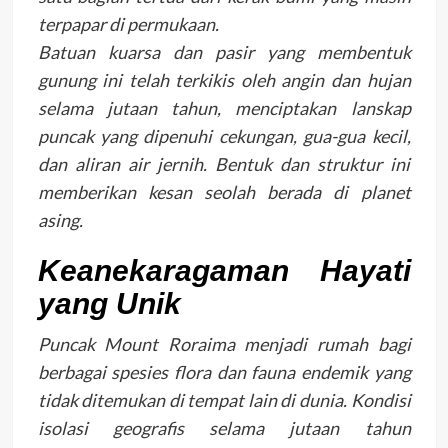
terpapar di permukaan.
Batuan kuarsa dan pasir yang membentuk
gunung ini telah terkikis oleh angin dan hujan
selama jutaan tahun, menciptakan lanskap
puncak yang dipenuhi cekungan, gua-gua kecil,
dan aliran air jernih. Bentuk dan struktur ini
memberikan kesan seolah berada di planet
asing.
Keanekaragaman Hayati
yang Unik
Puncak Mount Roraima menjadi rumah bagi
berbagai spesies flora dan fauna endemik yang
tidak ditemukan di tempat lain di dunia. Kondisi
isolasi geografis selama jutaan tahun