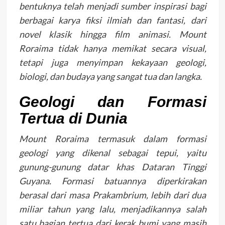
bentuknya telah menjadi sumber inspirasi bagi
berbagai karya fiksi ilmiah dan fantasi, dari
novel klasik hingga film animasi. Mount
Roraima tidak hanya memikat secara visual,
tetapi juga menyimpan kekayaan geologi,
biologi, dan budaya yang sangat tua dan langka.
Geologi dan Formasi
Tertua di Dunia
Mount Roraima termasuk dalam formasi
geologi yang dikenal sebagai tepui, yaitu
gunung-gunung datar khas Dataran Tinggi
Guyana. Formasi batuannya diperkirakan
berasal dari masa Prakambrium, lebih dari dua
miliar tahun yang lalu, menjadikannya salah
satu bagian tertua dari kerak bumi yang masih