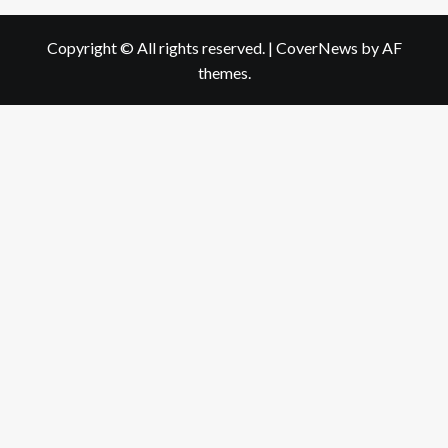
Copyright © All rights reserved.
|
CoverNews
by AF
themes.