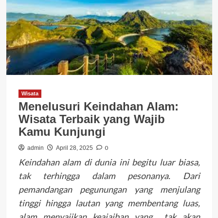
Wisata
Menelusuri Keindahan Alam:
Wisata Terbaik yang Wajib
Kamu Kunjungi
0
admin
April 28, 2025
Keindahan alam di dunia ini begitu luar biasa,
tak terhingga dalam pesonanya. Dari
pemandangan pegunungan yang menjulang
tinggi hingga lautan yang membentang luas,
alam menyajikan keajaiban yang tak akan