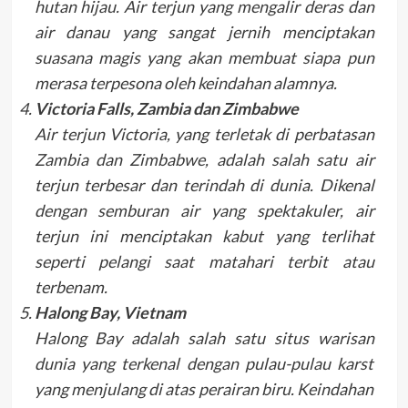
hutan hijau. Air terjun yang mengalir deras dan
air danau yang sangat jernih menciptakan
suasana magis yang akan membuat siapa pun
merasa terpesona oleh keindahan alamnya.
Victoria Falls, Zambia dan Zimbabwe
Air terjun Victoria, yang terletak di perbatasan
Zambia dan Zimbabwe, adalah salah satu air
terjun terbesar dan terindah di dunia. Dikenal
dengan semburan air yang spektakuler, air
terjun ini menciptakan kabut yang terlihat
seperti pelangi saat matahari terbit atau
terbenam.
Halong Bay, Vietnam
Halong Bay adalah salah satu situs warisan
dunia yang terkenal dengan pulau-pulau karst
yang menjulang di atas perairan biru. Keindahan