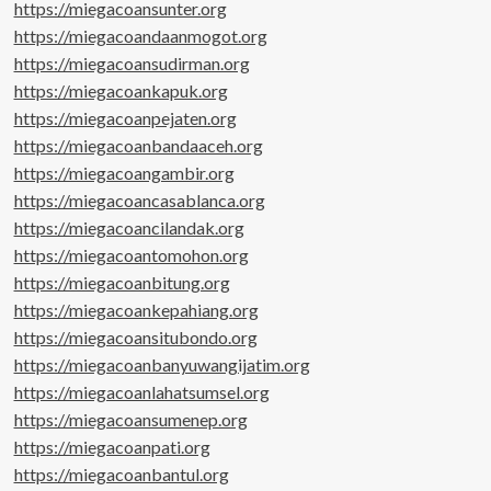
https://miegacoansunter.org
https://miegacoandaanmogot.org
https://miegacoansudirman.org
https://miegacoankapuk.org
https://miegacoanpejaten.org
https://miegacoanbandaaceh.org
https://miegacoangambir.org
https://miegacoancasablanca.org
https://miegacoancilandak.org
https://miegacoantomohon.org
https://miegacoanbitung.org
https://miegacoankepahiang.org
https://miegacoansitubondo.org
https://miegacoanbanyuwangijatim.org
https://miegacoanlahatsumsel.org
https://miegacoansumenep.org
https://miegacoanpati.org
https://miegacoanbantul.org