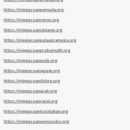
https://miegacoanpemuda.org
https://miegacoanrenon.org
https://miegacoansintang.org
https://miegacoanpulaupramuka.org
https://miegacoanprabumulih.org
https://miegacoanende.org
https://miegacoanagung.org
https://miegacoantidore.org
https://miegacoanaceh.org
https://miegacoanranai.org
https://miegacoankotatahan.org
https://miegacoanwonosobo.org