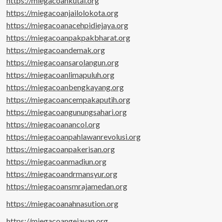
https://miegacoankutai.org
https://miegacoanjailolokota.org
https://miegacoanacehpidiejaya.org
https://miegacoanpakpakbharat.org
https://miegacoandemak.org
https://miegacoansarolangun.org
https://miegacoanlimapuluh.org
https://miegacoanbengkayang.org
https://miegacoancempakaputih.org
https://miegacoangunungsahari.org
https://miegacoanancol.org
https://miegacoanpahlawanrevolusi.org
https://miegacoanpakerisan.org
https://miegacoanmadiun.org
https://miegacoandrmansyur.org
https://miegacoansmrajamedan.org
https://miegacoanahnasution.org
https://miegacoangejayan.org