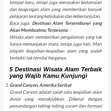
tempat baru, tetapi juga merasakan kedamaian
dan keagungan alam yang memberikan banyak
pelajaran tentang kehidupan dan keberlanjutan.
Baca juga:
Destinasi Alam Tersembunyi yang
Akan Membuatmu Terpesona
Wisata alam memberikan pengalaman yang tak
hanya memanjakan mata, tetapi juga hati. Mari
jelajahi keajaiban-keajaiban alam yang sudah
terbukti tak ternilai harganya.
5 Destinasi Wisata Alam Terbaik
yang Wajib Kamu Kunjungi
Grand Canyon, Amerika Serikat
Grand Canyon adalah salah satu keajaiban alam
dunia yang menakjubkan. Dikenal dengan
pemandangan tebing-tebing curam dan formasi