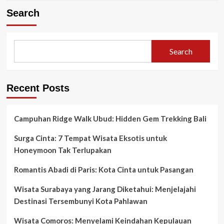
Search
Search
Recent Posts
Campuhan Ridge Walk Ubud: Hidden Gem Trekking Bali
Surga Cinta: 7 Tempat Wisata Eksotis untuk
Honeymoon Tak Terlupakan
Romantis Abadi di Paris: Kota Cinta untuk Pasangan
Wisata Surabaya yang Jarang Diketahui: Menjelajahi
Destinasi Tersembunyi Kota Pahlawan
Wisata Comoros: Menyelami Keindahan Kepulauan