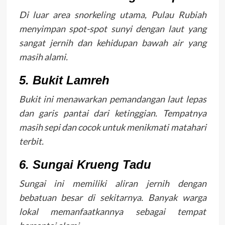
Di luar area snorkeling utama, Pulau Rubiah
menyimpan spot-spot sunyi dengan laut yang
sangat jernih dan kehidupan bawah air yang
masih alami.
5. Bukit Lamreh
Bukit ini menawarkan pemandangan laut lepas
dan garis pantai dari ketinggian. Tempatnya
masih sepi dan cocok untuk menikmati matahari
terbit.
6. Sungai Krueng Tadu
Sungai ini memiliki aliran jernih dengan
bebatuan besar di sekitarnya. Banyak warga
lokal memanfaatkannya sebagai tempat