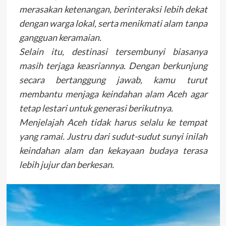
merasakan ketenangan, berinteraksi lebih dekat
dengan warga lokal, serta menikmati alam tanpa
gangguan keramaian.
Selain itu, destinasi tersembunyi biasanya
masih terjaga keasriannya. Dengan berkunjung
secara bertanggung jawab, kamu turut
membantu menjaga keindahan alam Aceh agar
tetap lestari untuk generasi berikutnya.
Menjelajah Aceh tidak harus selalu ke tempat
yang ramai. Justru dari sudut-sudut sunyi inilah
keindahan alam dan kekayaan budaya terasa
lebih jujur dan berkesan.