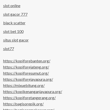
slot online
slot gacor 777
black scatter
slot bet 100
situs slot gacor
slot77
https://kopiforebanten.org/
https://kopiforejateng.org/
https://kopiforesumut.org/
https://kopiforejayapura.org/
https://mixuebitung.org/
https://kopikenanganjayapura.org/
https://kopiforetangerang.org/
https://pagisorepik.org/
https://pagisoremakassar.org/