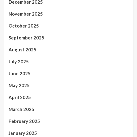
December 2025
November 2025
October 2025
September 2025
August 2025
July 2025
June 2025
May 2025
April 2025
March 2025
February 2025
January 2025