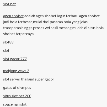
slot bet
agen sbobet
adalah agen sbobet login terbaru agen sbobet
judi bola terbesar, mulai dari pasaran bola yang jelas
transparan hingga proses wd hasil menang mudah di situs bola
sbobet terpercaya.
slot88
slot
slot gacor 777
mahjong ways 2
slot server thailand super gacor
gates of olympus
situs slot bet 200
spaceman slot