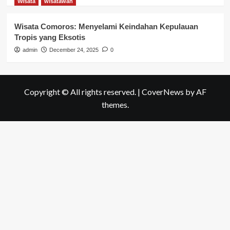
Wisata
wisatawan
Wisata Comoros: Menyelami Keindahan Kepulauan
Tropis yang Eksotis
admin
December 24, 2025
0
Copyright © All rights reserved.
|
CoverNews
by AF
themes.