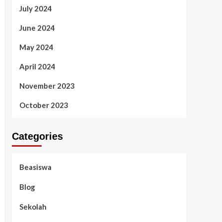
July 2024
June 2024
May 2024
April 2024
November 2023
October 2023
Categories
Beasiswa
Blog
Sekolah