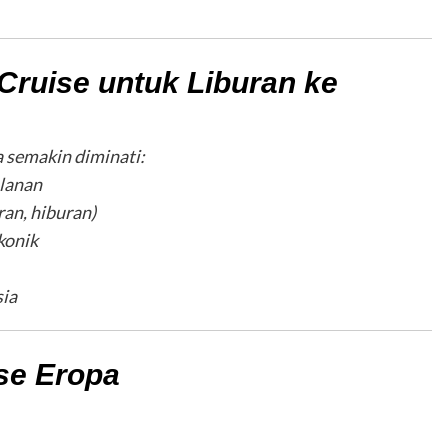
Cruise untuk Liburan ke
 semakin diminati:
alanan
ran, hiburan)
konik
sia
se Eropa