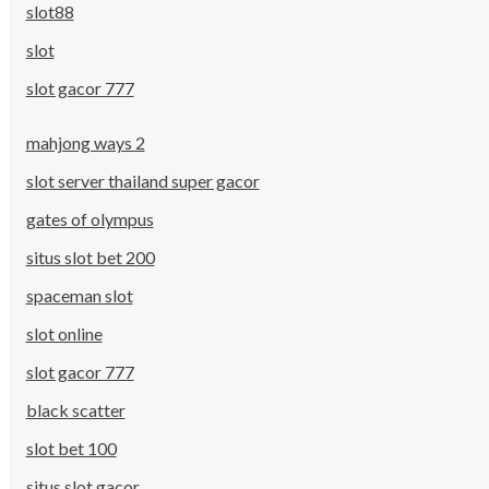
slot88
slot
slot gacor 777
mahjong ways 2
slot server thailand super gacor
gates of olympus
situs slot bet 200
spaceman slot
slot online
slot gacor 777
black scatter
slot bet 100
situs slot gacor