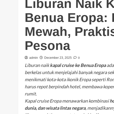
Liburan Naik K
Benua Eropa:
Mewah, Prakti
Pesona
0
admin
December 23, 2025
Liburan naik
kapal cruise ke Benua Eropa
ada
berkelas untuk menjelajahi banyak negara se
menikmati kota-kota ikonik Eropa seperti Rom
harus repot berpindah hotel, membawa koper 
rumit.
Kapal cruise Eropa menawarkan kombinasi
ho
dunia, dan wisata lintas negara
, menjadikann