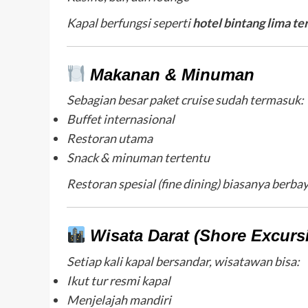
Kapal berfungsi seperti
hotel bintang lima t
Makanan & Minuman
Sebagian besar paket cruise sudah termasuk:
Buffet internasional
Restoran utama
Snack & minuman tertentu
Restoran spesial (fine dining) biasanya berb
Wisata Darat (Shore Excurs
Setiap kali kapal bersandar, wisatawan bisa:
Ikut tur resmi kapal
Menjelajah mandiri