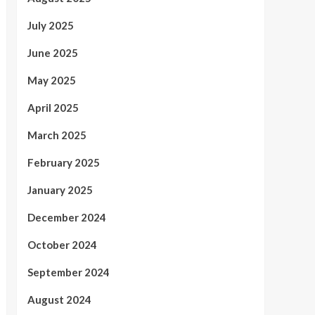
July 2025
June 2025
May 2025
April 2025
March 2025
February 2025
January 2025
December 2024
October 2024
September 2024
August 2024