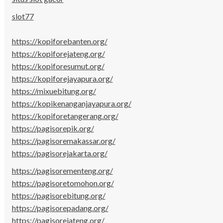
slot77
https://kopiforebanten.org/
https://kopiforejateng.org/
https://kopiforesumut.org/
https://kopiforejayapura.org/
https://mixuebitung.org/
https://kopikenanganjayapura.org/
https://kopiforetangerang.org/
https://pagisorepik.org/
https://pagisoremakassar.org/
https://pagisorejakarta.org/
https://pagisorementeng.org/
https://pagisoretomohon.org/
https://pagisorebitung.org/
https://pagisorepadang.org/
https://pagisorejateng.org/