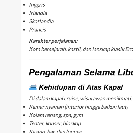
Inggris
Irlandia
Skotlandia
Prancis
Karakter perjalanan:
Kota bersejarah, kastil, dan lanskap klasik Er
Pengalaman Selama Libu
Kehidupan di Atas Kapal
Di dalam kapal cruise, wisatawan menikmati:
Kamar nyaman (interior hingga balkon laut)
Kolam renang, spa, gym
Teater, konser, bioskop
Kasino, bar, dan lounge