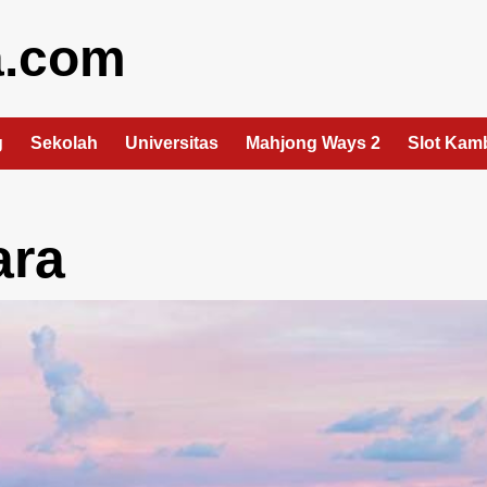
a.com
g
Sekolah
Universitas
Mahjong Ways 2
Slot Kam
ara