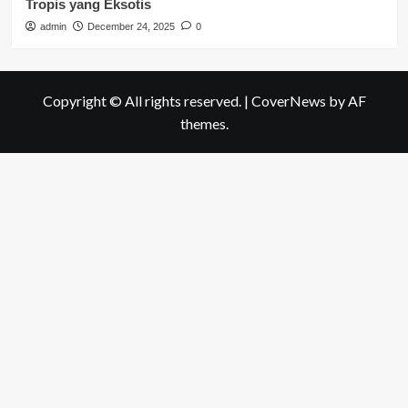
Tropis yang Eksotis
admin
December 24, 2025
0
Copyright © All rights reserved.
|
CoverNews
by AF
themes.