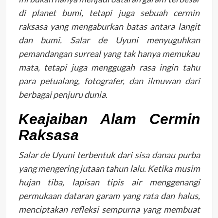
di planet bumi, tetapi juga sebuah cermin
raksasa yang mengaburkan batas antara langit
dan bumi. Salar de Uyuni menyuguhkan
pemandangan surreal yang tak hanya memukau
mata, tetapi juga menggugah rasa ingin tahu
para petualang, fotografer, dan ilmuwan dari
berbagai penjuru dunia.
Keajaiban Alam Cermin
Raksasa
Salar de Uyuni terbentuk dari sisa danau purba
yang mengering jutaan tahun lalu. Ketika musim
hujan tiba, lapisan tipis air menggenangi
permukaan dataran garam yang rata dan halus,
menciptakan refleksi sempurna yang membuat