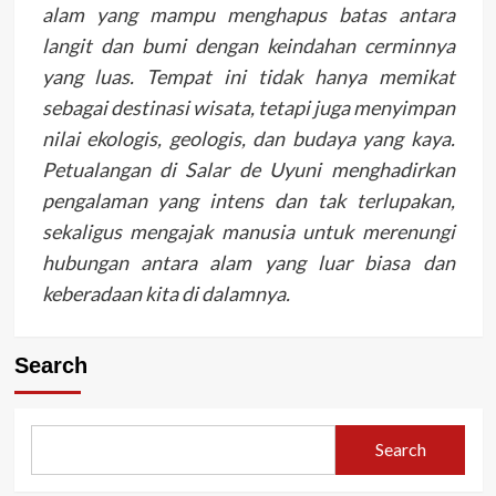
alam yang mampu menghapus batas antara
langit dan bumi dengan keindahan cerminnya
yang luas. Tempat ini tidak hanya memikat
sebagai destinasi wisata, tetapi juga menyimpan
nilai ekologis, geologis, dan budaya yang kaya.
Petualangan di Salar de Uyuni menghadirkan
pengalaman yang intens dan tak terlupakan,
sekaligus mengajak manusia untuk merenungi
hubungan antara alam yang luar biasa dan
keberadaan kita di dalamnya.
Search
Search