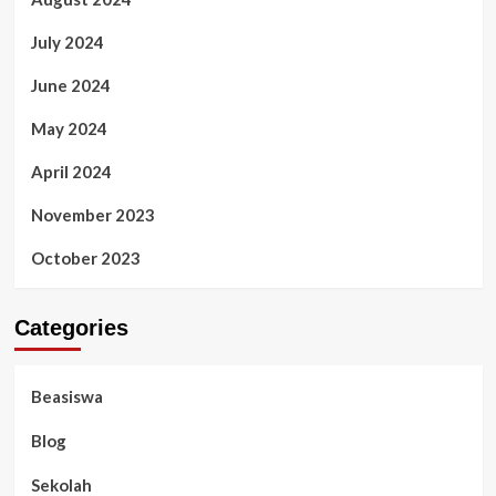
July 2024
June 2024
May 2024
April 2024
November 2023
October 2023
Categories
Beasiswa
Blog
Sekolah