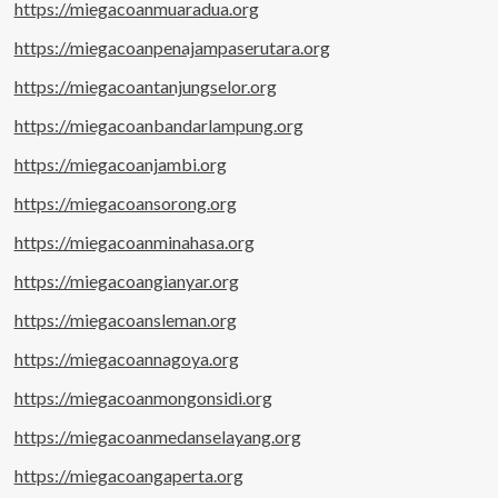
https://miegacoanmuaradua.org
https://miegacoanpenajampaserutara.org
https://miegacoantanjungselor.org
https://miegacoanbandarlampung.org
https://miegacoanjambi.org
https://miegacoansorong.org
https://miegacoanminahasa.org
https://miegacoangianyar.org
https://miegacoansleman.org
https://miegacoannagoya.org
https://miegacoanmongonsidi.org
https://miegacoanmedanselayang.org
https://miegacoangaperta.org