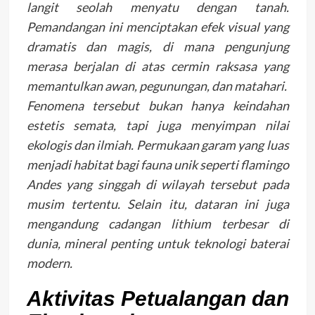
langit seolah menyatu dengan tanah.
Pemandangan ini menciptakan efek visual yang
dramatis dan magis, di mana pengunjung
merasa berjalan di atas cermin raksasa yang
memantulkan awan, pegunungan, dan matahari.
Fenomena tersebut bukan hanya keindahan
estetis semata, tapi juga menyimpan nilai
ekologis dan ilmiah. Permukaan garam yang luas
menjadi habitat bagi fauna unik seperti flamingo
Andes yang singgah di wilayah tersebut pada
musim tertentu. Selain itu, dataran ini juga
mengandung cadangan lithium terbesar di
dunia, mineral penting untuk teknologi baterai
modern.
Aktivitas Petualangan dan