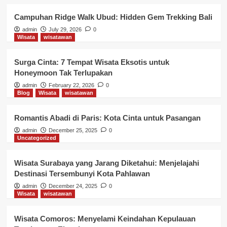
Campuhan Ridge Walk Ubud: Hidden Gem Trekking Bali
admin
July 29, 2026
0
Wisata
wisatawan
Surga Cinta: 7 Tempat Wisata Eksotis untuk
Honeymoon Tak Terlupakan
admin
February 22, 2026
0
Blog
Wisata
wisatawan
Romantis Abadi di Paris: Kota Cinta untuk Pasangan
admin
December 25, 2025
0
Uncategorized
Wisata Surabaya yang Jarang Diketahui: Menjelajahi
Destinasi Tersembunyi Kota Pahlawan
admin
December 24, 2025
0
Wisata
wisatawan
Wisata Comoros: Menyelami Keindahan Kepulauan