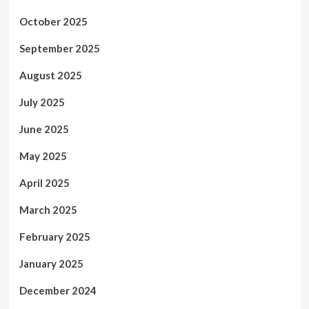
October 2025
September 2025
August 2025
July 2025
June 2025
May 2025
April 2025
March 2025
February 2025
January 2025
December 2024