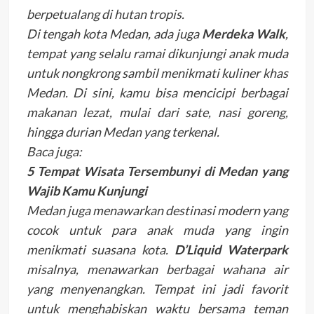
berpetualang di hutan tropis.
Di tengah kota Medan, ada juga
Merdeka Walk
,
tempat yang selalu ramai dikunjungi anak muda
untuk nongkrong sambil menikmati kuliner khas
Medan. Di sini, kamu bisa mencicipi berbagai
makanan lezat, mulai dari sate, nasi goreng,
hingga durian Medan yang terkenal.
Baca juga:
5 Tempat Wisata Tersembunyi di Medan yang
Wajib Kamu Kunjungi
Medan juga menawarkan destinasi modern yang
cocok untuk para anak muda yang ingin
menikmati suasana kota.
D’Liquid Waterpark
misalnya, menawarkan berbagai wahana air
yang menyenangkan. Tempat ini jadi favorit
untuk menghabiskan waktu bersama teman