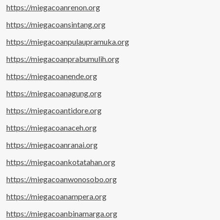
https://miegacoanrenon.org
https://miegacoansintang.org
https://miegacoanpulaupramuka.org
https://miegacoanprabumulih.org
https://miegacoanende.org
https://miegacoanagung.org
https://miegacoantidore.org
https://miegacoanaceh.org
https://miegacoanranai.org
https://miegacoankotatahan.org
https://miegacoanwonosobo.org
https://miegacoanampera.org
https://miegacoanbinamarga.org