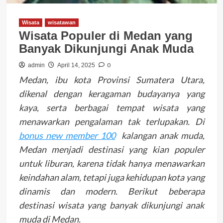
Wisata
wisatawan
Wisata Populer di Medan yang
Banyak Dikunjungi Anak Muda
0
admin
April 14, 2025
Medan, ibu kota Provinsi Sumatera Utara,
dikenal dengan keragaman budayanya yang
kaya, serta berbagai tempat wisata yang
menawarkan pengalaman tak terlupakan. Di
bonus new member 100
kalangan anak muda,
Medan menjadi destinasi yang kian populer
untuk liburan, karena tidak hanya menawarkan
keindahan alam, tetapi juga kehidupan kota yang
dinamis dan modern. Berikut beberapa
destinasi wisata yang banyak dikunjungi anak
muda di Medan.