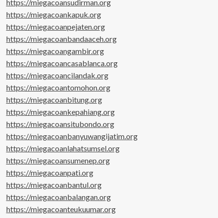
https://miegacoansudirman.org
https://miegacoankapuk.org
https://miegacoanpejaten.org
https://miegacoanbandaaceh.org
https://miegacoangambir.org
https://miegacoancasablanca.org
https://miegacoancilandak.org
https://miegacoantomohon.org
https://miegacoanbitung.org
https://miegacoankepahiang.org
https://miegacoansitubondo.org
https://miegacoanbanyuwangijatim.org
https://miegacoanlahatsumsel.org
https://miegacoansumenep.org
https://miegacoanpati.org
https://miegacoanbantul.org
https://miegacoanbalangan.org
https://miegacoanteukuumar.org