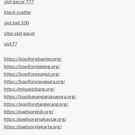
slot gacor 777
black scatter
slot bet 100
situs slot gacor
slot77
https://kopiforebanten.org/
https://kopiforejateng.org/
https://kopiforesumut.org/
https://kopiforejayapura.org/
https://mixuebitung.org/
https://kopikenanganjayapura.org/
https://kopiforetangerang.org/
https://pagisorepik.org/
https://pagisoremakassar.org/
https://pagisorejakarta.org/