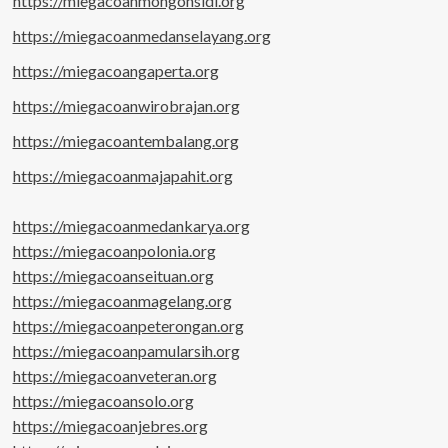
https://miegacoanmongonsidi.org
https://miegacoanmedanselayang.org
https://miegacoangaperta.org
https://miegacoanwirobrajan.org
https://miegacoantembalang.org
https://miegacoanmajapahit.org
https://miegacoanmedankarya.org
https://miegacoanpolonia.org
https://miegacoanseituan.org
https://miegacoanmagelang.org
https://miegacoanpeterongan.org
https://miegacoanpamularsih.org
https://miegacoanveteran.org
https://miegacoansolo.org
https://miegacoanjebres.org