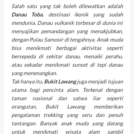
Salah satu yang tak boleh dilewatkan adalah
Danau Toba
, destinasi ikonik yang sudah
mendunia. Danau vulkanik terbesar di dunia ini
menyajikan pemandangan yang menakjubkan,
dengan Pulau Samosir di tengahnya. Anak muda
bisa menikmati berbagai aktivitas seperti
bersepeda di sekitar danau, menaiki perahu,
atau sekadar menikmati sunset di tepi danau
yang menenangkan.
Tak hanya itu,
Bukit Lawang
juga menjadi tujuan
utama bagi pencinta alam. Terkenal dengan
taman nasional dan satwa liar seperti
orangutan, Bukit Lawang memberikan
pengalaman trekking yang seru dan penuh
tantangan. Banyak anak muda yang datang
untuk menikmati wisata alam sambil