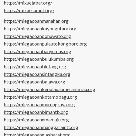
https://mixuejabar.org/
https://mixuesumut.org/
https://miegacoanmanahan.org
https://miegacoankayongutara.org
https://miegacoanpohuwato.org
https://miegacoanpulautokongboro.org
https://miegacoanbanyumas.org
https://miegacoanbulukumba.org
https://miegacoanbintang.org
https://miegacoansintangka.org
https://miegacoanbajawa.org
https://miegacoankepulauanmerantiriau.org
https://miegacoankotamobagu.org
https://miegacoanmurungraya.org
https://miegacoanbimantb.org
https://miegacoannmamuju.org
https://miegacoanmanggaraintt.org
https://miegacoanniasbarat.org