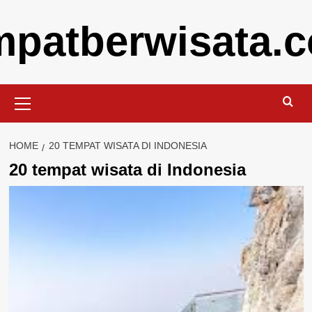
Skip
mpatberwisata.
to
content
Primary
Menu
HOME
20 TEMPAT WISATA DI INDONESIA
20 tempat wisata di Indonesia