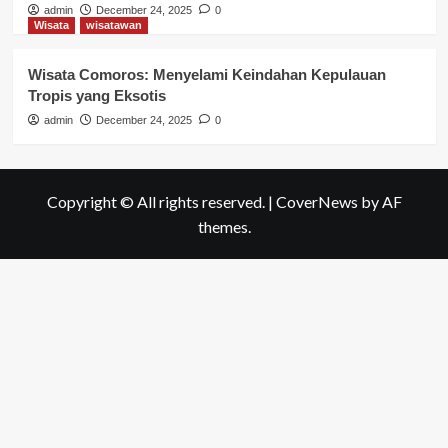
admin
December 24, 2025
0
Wisata
wisatawan
Wisata Comoros: Menyelami Keindahan Kepulauan
Tropis yang Eksotis
admin
December 24, 2025
0
Copyright © All rights reserved.
|
CoverNews
by AF
themes.